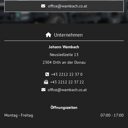
office@wambach.co.at
Unternehmen

Johann Wambach
Neusiedlzeile 13
2304 Orth an der Donau
+43 2212 22 37 0

+43 2212 22 37 22

office@wambach.co.at

Öffnungszeiten
Montag - Freitag
07:00 - 17:00